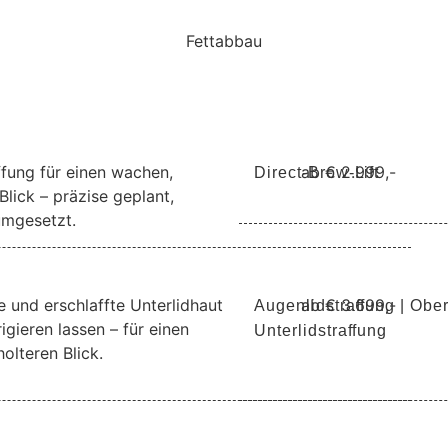
Fettabbau
ffung für einen wachen,
ab € 2.999,-
Direct-Brow-Lift
Blick – präzise geplant,
 umgesetzt.
 und erschlaffte Unterlidhaut
ab € 3.699,-
Augenlidstraffung | Obe
igieren lassen – für einen
Unterlidstraffung
holteren Blick.