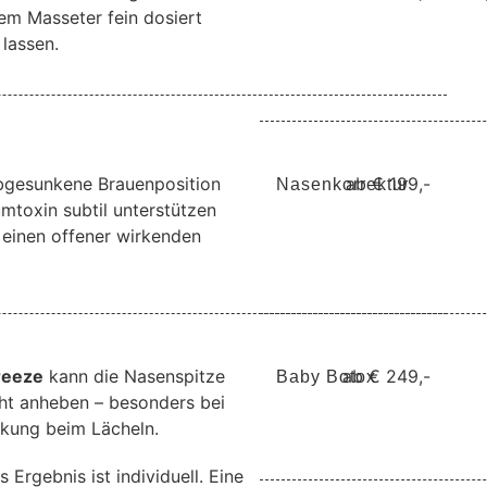
m Masseter fein dosiert
lassen.
bgesunkene Brauenposition
ab € 199,-
Nasenkorrektur
umtoxin subtil unterstützen
r einen offener wirkenden
reeze
kann die Nasenspitze
ab € 249,-
Baby Botox
cht anheben – besonders bei
kung beim Lächeln.
 Ergebnis ist individuell. Eine