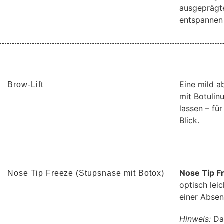
ausgeprägte
entspannen 
Eine mild a
Brow-Lift
mit Botulin
lassen – fü
Blick.
Nose Tip F
Nose Tip Freeze (Stupsnase mit Botox)
optisch lei
einer Absen
Hinweis:
Das