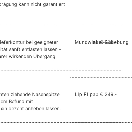
rägung kann nicht garantiert
ieferkontur bei geeigneter
ab € 599,-
Mundwinkel-Anhebung
tät sanft entlasten lassen –
larer wirkenden Übergang.
nten ziehende Nasenspitze
ab € 249,-
Lip Flip
dem Befund mit
xin dezent anheben lassen.