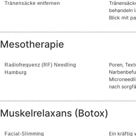
Tränensäcke
Tränensäcke entfernen
behandeln l
Blick mit p
Mesotherapie
Poren, Text
Radiofrequenz (RF) Needling
Narbenbefu
Hamburg
Microneedli
nach sorgfä
Muskelrelaxans (Botox)
Ein kräftig
Facial-Slimming