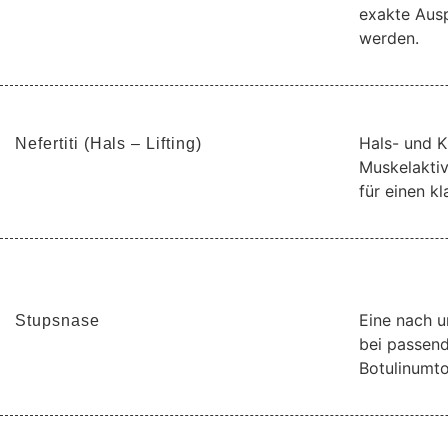
exakte Ausp
werden.
Hals- und K
Nefertiti (Hals – Lifting)
Muskelaktivi
für einen k
Eine nach u
Stupsnase
bei passen
Botulinumto