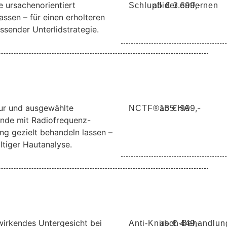
 ursachenorientiert
ab € 3.699,-
Schlupflider entfernen
assen – für einen erholteren
assender Unterlidstrategie.
ur und ausgewählte
ab € 999,-
NCTF®135 HA
nde mit Radiofrequenz-
ng gezielt behandeln lassen –
ltiger Hautanalyse.
 wirkendes Untergesicht bei
ab € 449,-
Anti-Knirsch-Behandlun