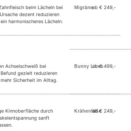
Zahnfleisch beim Lächeln bei
ab € 249,-
Migräne
Ursache dezent reduzieren
r ein harmonischeres Lächeln.
n Achselschweiß bei
ab € 499,-
Bunny Lines
Befund gezielt reduzieren
 mehr Sicherheit im Alltag.
ge Kinnoberfläche durch
ab € 249,-
Krähenfüße
skelentspannung sanft
assen.