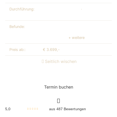
Durchführung:
Dr. med. Lukas Rams
·
Ärztin Kate Switka
Kandemir
Befunde:
Tränensackbildung / Fettprolaps am Unterl
Unterlids / Hautüberschuss am Unterlid
,
F
Fettprotrusion
+ weitere
Preis ab::
€ 3.699,-
Seitlich wischen
Termin buchen
5,0
aus 487 Bewertungen