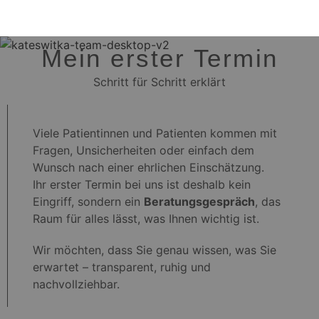
Mein erster Termin
Schritt für Schritt erklärt
Viele Patientinnen und Patienten kommen mit
Fragen, Unsicherheiten oder einfach dem
Wunsch nach einer ehrlichen Einschätzung.
Ihr erster Termin bei uns ist deshalb kein
Eingriff, sondern ein
Beratungsgespräch
, das
Raum für alles lässt, was Ihnen wichtig ist.
Wir möchten, dass Sie genau wissen, was Sie
erwartet – transparent, ruhig und
nachvollziehbar.