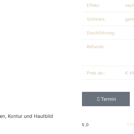
Effekt:
nach
Schmerz:
geri
Durchführung:
Dr. 
Befunde:
Asym
Unte
Bra
Preis ab::
€ 44
Termin
n, Kontur und Hautbild
5,0