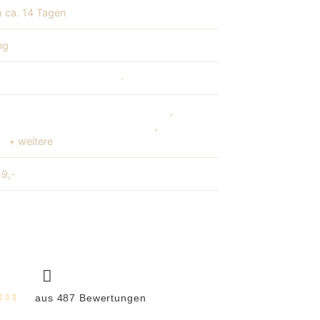
 ca. 14 Tagen
ng
med. Fatma Gül Kandemir
·
Ärztin Kate Switka MD
metrie der Lippen / Schiefe Lippen
,
Asymmetrie des
rgesichts / Gesichtsasymmetrie
,
Brauenptose / Hängende
ue
+ weitere
9,-
Videocall
WhatsApp
aus 487 Bewertungen