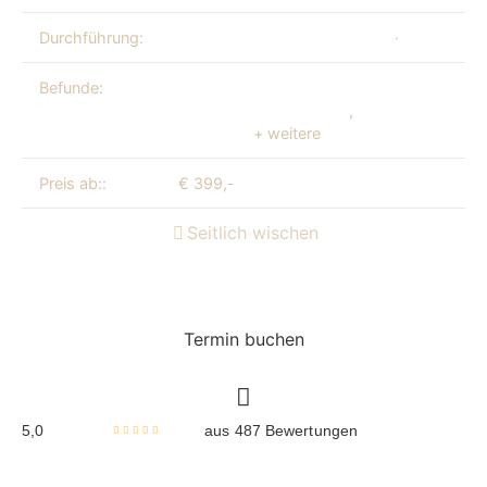
Durchführung:
Dr. med. Fatma Gül Kandemir
·
Ärztin Kat
Befunde:
Periorale Volumendefizienz / Schmale Lip
Lippen / Schiefe Lippen
,
Lip-Flip-Indikatio
Oberlippe
+ weitere
Preis ab::
€ 399,-
Seitlich wischen
Termin buchen
5,0
aus 487 Bewertungen