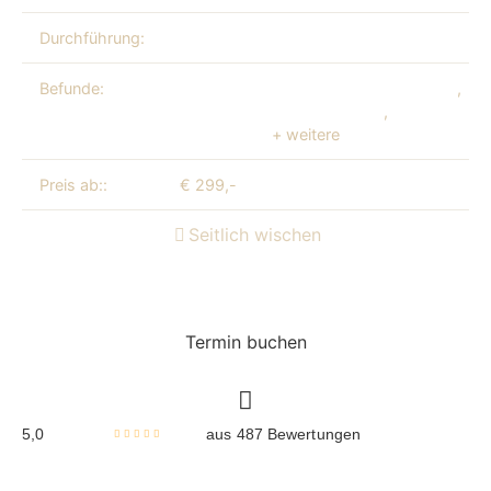
Durchführung:
Ärztin Kate Switka MD
Befunde:
Diffuse Alopezie / Diffuser Haarausfall
,
Tel
Stressbedingter Haarausfall
,
Müde fahle H
Hautvitalität
+ weitere
Preis ab::
€ 299,-
Seitlich wischen
Termin buchen
5,0
aus 487 Bewertungen