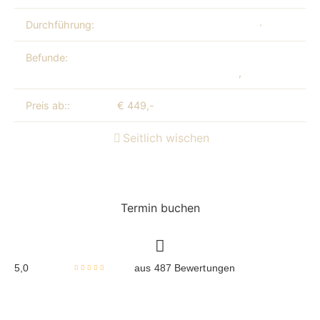
Durchführung:
Dr. med. Fatma Gül Kandemir
·
Ärztin Kat
Befunde:
Nasolabialfalte / ausgeprägte Nasolabialfa
abgesunkene Mundpartie
,
Glabellafalte / 
Preis ab::
€ 449,-
Seitlich wischen
Termin buchen
5,0
aus 487 Bewertungen