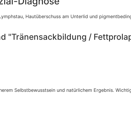
zial-Diagnose
 Lymphstau, Hautüberschuss am Unterlid und pigmentbedin
nd "Tränensackbildung / Fettprola
herem Selbstbewusstsein und natürlichem Ergebnis. Wichtig 