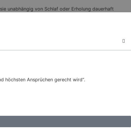
 sie unabhängig von Schlaf oder Erholung dauerhaft
nd höchsten Ansprüchen gerecht wird“.