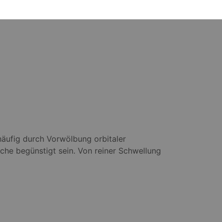
häufig durch Vorwölbung orbitaler
he begünstigt sein. Von reiner Schwellung