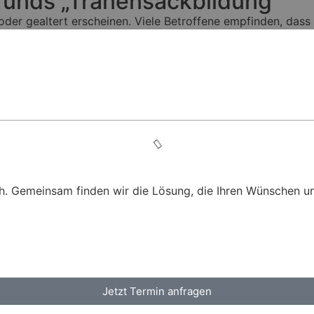
funds „Tränensackbildung“
der gealtert erscheinen. Viele Betroffene empfinden, dass
h. Gemeinsam finden wir die Lösung, die Ihren Wünschen u
Jetzt Termin anfragen