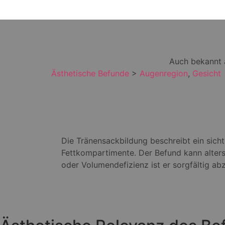
Auch bekannt a
Ästhetische Befunde
>
Augenregion
,
Gesicht
Die Tränensackbildung beschreibt ein sich
Fettkompartimente. Der Befund kann alter
oder Volumendefizienz ist er sorgfältig ab