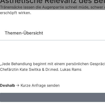
Ästhetische Relevanz des Be
Tränensäcke lassen die Augenpartie schnell müde, schwer o
erschöpft wirken.
Themen-Übersicht
„Jede Behandlung beginnt mit einem persönlichen Gespräc
Chefärztin Kate Switka & Dr.med. Lukas Rams
Deshalb
→ Kurze Anfrage senden