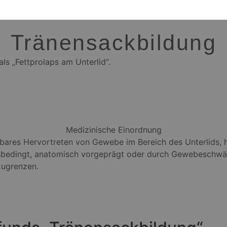
Tränensackbildung
ls „Fettprolaps am Unterlid“.
Medizinische Einordnung
tbares Hervortreten von Gewebe im Bereich des Unterlids, 
sbedingt, anatomisch vorgeprägt oder durch Gewebeschwäc
zugrenzen.