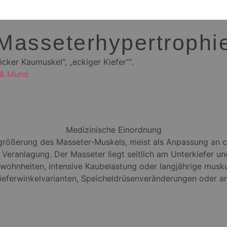
Masseterhypertrophi
icker Kaumuskel“, „eckiger Kiefer““.
 & Mund
Medizinische Einordnung
rgrößerung des Masseter-Muskels, meist als Anpassung an
Veranlagung. Der Masseter liegt seitlich am Unterkiefer un
ewohnheiten, intensive Kaubelastung oder langjährige musk
eferwinkelvarianten, Speicheldrüsenveränderungen oder a