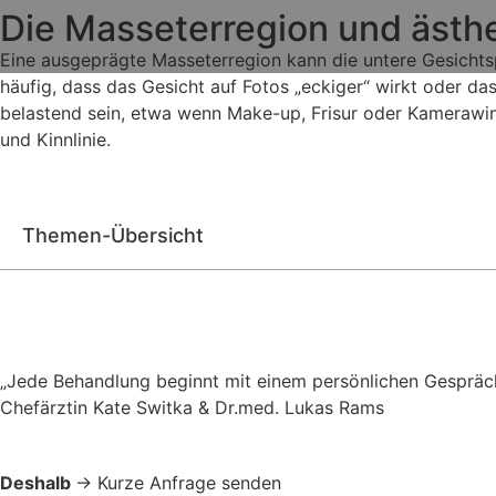
Die Masseterregion und ästh
Eine ausgeprägte Masseterregion kann die untere Gesichtspa
häufig, dass das Gesicht auf Fotos „eckiger“ wirkt oder 
belastend sein, etwa wenn Make-up, Frisur oder Kamerawin
und Kinnlinie.
Themen-Übersicht
„Jede Behandlung beginnt mit einem persönlichen Gespräc
Chefärztin Kate Switka & Dr.med. Lukas Rams
Deshalb
→ Kurze Anfrage senden