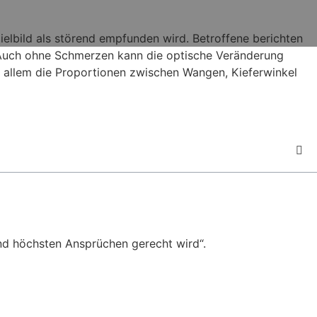
ielbild als störend empfunden wird. Betroffene berichten
t. Auch ohne Schmerzen kann die optische Veränderung
r allem die Proportionen zwischen Wangen, Kieferwinkel
nd höchsten Ansprüchen gerecht wird“.