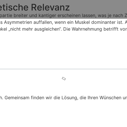
etische Relevanz
rtie breiter und kantiger erscheinen lassen, was je nach Z
dass Asymmetrien auffallen, wenn ein Muskel dominanter is
kel „nicht mehr ausgleichen“. Die Wahrnehmung betrifft vo
h. Gemeinsam finden wir die Lösung, die Ihren Wünschen u