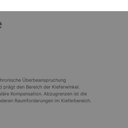
e
 chronische Überbeanspruchung
d prägt den Bereich der Kieferwinkel.
uläre Kompensation. Abzugrenzen ist die
nderen Raumforderungen im Kieferbereich.