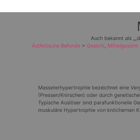
Auch bekannt als „„d
Ästhetische Befunde
>
Gesicht
,
Mittelgesicht
Masseterhypertrophie bezeichnet eine Ve
(Pressen/Knirschen) oder durch genetische 
Typische Auslöser sind parafunktionelle G
muskuläre Hypertrophie von knöchernen Ki